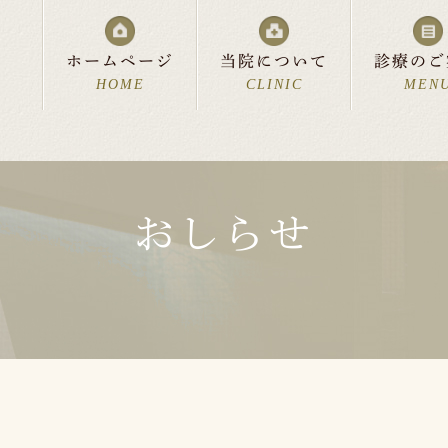
ホームページ
当院について
診療のご
HOME
CLINIC
MEN
おしらせ
流れ
科
診療時間・アクセス
美容皮膚科
費用について
中絶について
リンク集
よくあるご質問
お父さ
新着情
スペシャルサポート
分娩室「cocoon」