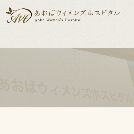
医院紹介
産科
産科について
婦人科
ドクター紹介
出産までの
小児
出産前後の美容・健康サポート