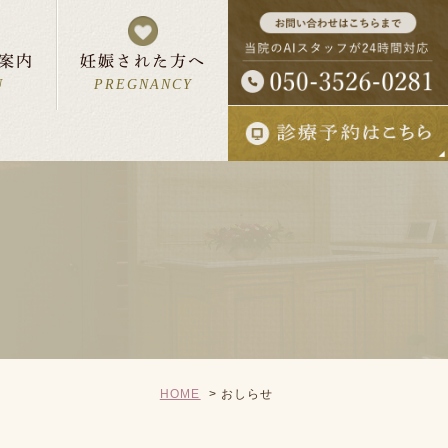
案内
妊娠された方へ
U
PREGNANCY
ん・お母さんへ
報
妊婦さんの一日
について
入院予約状況
HOME
おしらせ