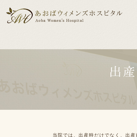
出産
医院紹介
産科
産科について
婦人科
ドクター紹介
出産までの
小児
出産前後の美容・健康サポート
当院では、出産時だけでなく、出産