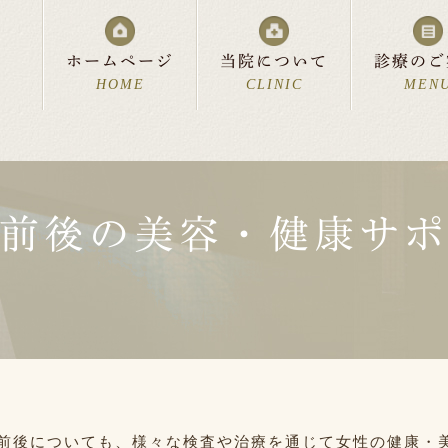
ホームページ
当院について
診療のご
HOME
CLINIC
MEN
前後の美容・健康サ
流れ
科
診療時間・アクセス
美容皮膚科
費用について
中絶について
リンク集
よくあるご質問
お父さ
新着情
スペシャルサポート
分娩室「cocoon」
前後についても、様々な検査や治療を通じて女性の健康・