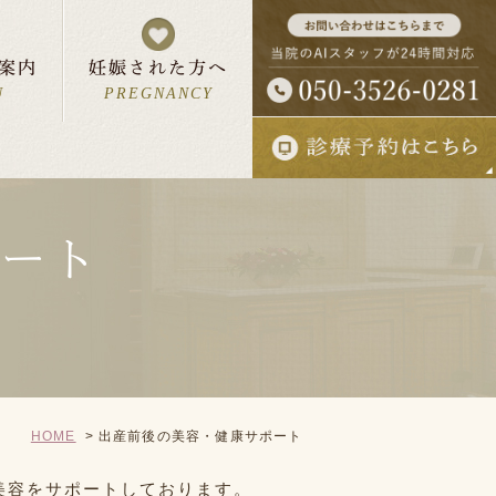
案内
妊娠された方へ
U
PREGNANCY
ポート
ん・お母さんへ
報
妊婦さんの一日
について
入院予約状況
HOME
出産前後の美容・健康サポート
美容をサポートしております。