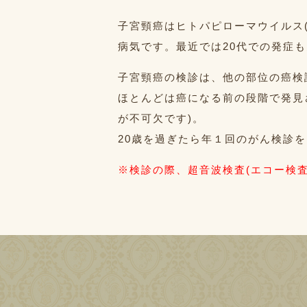
子宮頸癌はヒトパピローマウイルス
病気です。最近では20代での発症
子宮頸癌の検診は、他の部位の癌検
ほとんどは癌になる前の段階で発見
が不可欠です)。
20歳を過ぎたら年１回のがん検診
※検診の際、超音波検査(エコー検査