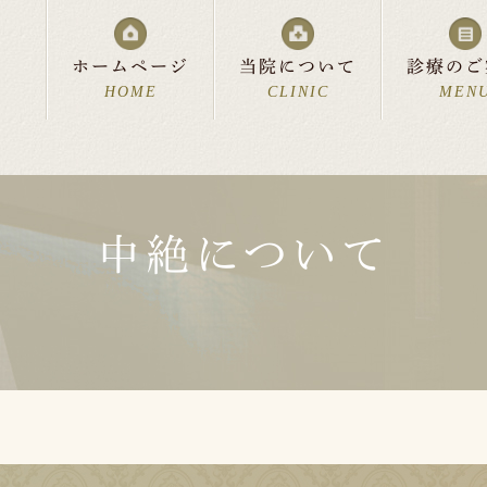
ホームページ
当院について
診療のご
HOME
CLINIC
MEN
中絶について
流れ
科
診療時間・アクセス
美容皮膚科
費用について
中絶について
リンク集
よくあるご質問
お父さ
新着情
スペシャルサポート
分娩室「cocoon」