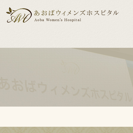
医院紹介
産科
産科について
婦人科
ドクター紹介
出産までの
小児
出産前後の美容・健康サポート