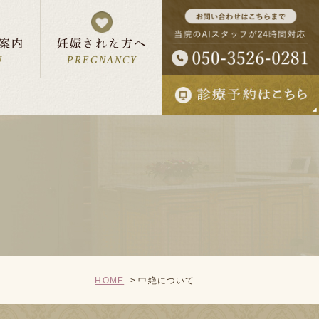
案内
妊娠された方へ
U
PREGNANCY
ん・お母さんへ
報
妊婦さんの一日
について
入院予約状況
HOME
中絶について