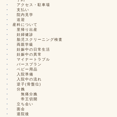
アクセス・駐車場
支払い
院内見学
送迎
産科について
里帰り出産
妊婦健診
胎児スクリーニング検査
両親学級
妊娠中の日常生活
妊娠中の異常
マイナートラブル
バースプラン
ベビー用品
入院準備
入院中の流れ
逆子(骨盤位)
分娩
無痛分娩
帝王切開
立ち会い
面会
退院後