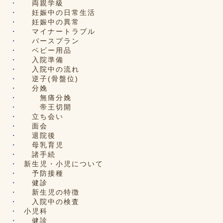
両親学級
妊娠中の日常生活
妊娠中の異常
マイナートラブル
バースプラン
ベビー用品
入院準備
入院中の流れ
逆子(骨盤位)
分娩
無痛分娩
帝王切開
立ち会い
面会
退院後
母乳育児
諸手続
新生児・小児について
予防接種
健診
新生児の特徴
入院中の検査
小児科
健診