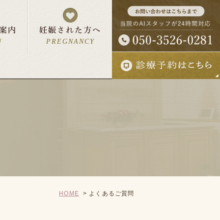
案内
妊娠された方へ
U
PREGNANCY
ん・お母さんへ
報
妊婦さんの一日
について
入院予約状況
HOME
よくあるご質問