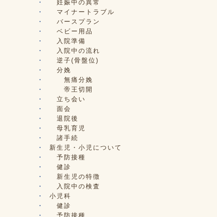
妊娠中の異常
マイナートラブル
バースプラン
ベビー用品
入院準備
入院中の流れ
逆子(骨盤位)
分娩
無痛分娩
帝王切開
立ち会い
面会
退院後
母乳育児
諸手続
新生児・小児について
予防接種
健診
新生児の特徴
入院中の検査
小児科
健診
予防接種