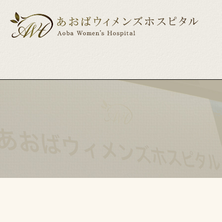
医院紹介
産科
産科について
婦人科
ドクター紹介
出産までの
小児
出産前後の美容・健康サポート