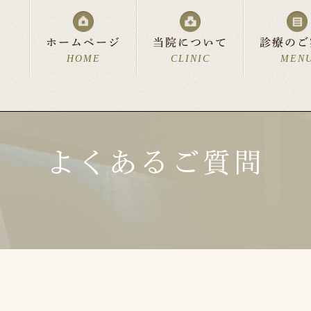
ホームページ
当院について
診療のご
HOME
CLINIC
MEN
よくあるご質問
流れ
科
診療時間・アクセス
美容皮膚科
費用について
中絶について
リンク集
よくあるご質問
お父さ
新着情
スペシャルサポート
分娩室「cocoon」