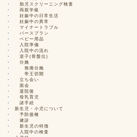
胎児スクリーニング検査
両親学級
妊娠中の日常生活
妊娠中の異常
マイナートラブル
バースプラン
ベビー用品
入院準備
入院中の流れ
逆子(骨盤位)
分娩
無痛分娩
帝王切開
立ち会い
面会
退院後
母乳育児
諸手続
新生児・小児について
予防接種
健診
新生児の特徴
入院中の検査