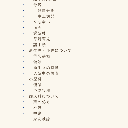
分娩
無痛分娩
帝王切開
立ち会い
面会
退院後
母乳育児
諸手続
新生児・小児について
予防接種
健診
新生児の特徴
入院中の検査
小児科
健診
予防接種
婦人科について
薬の処方
不妊
中絶
がん検診