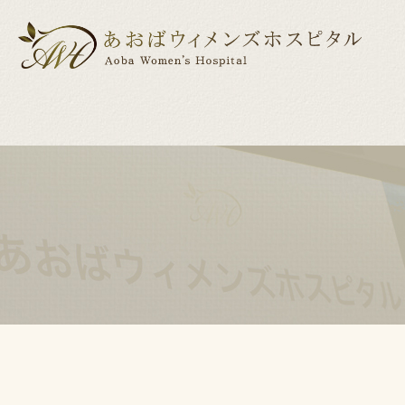
医院紹介
産科
産科について
婦人科
ドクター紹介
出産までの
小児
出産前後の美容・健康サポート