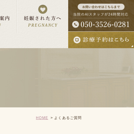
案内
妊娠された方へ
U
PREGNANCY
ん・お母さんへ
報
妊婦さんの一日
について
入院予約状況
HOME
よくあるご質問