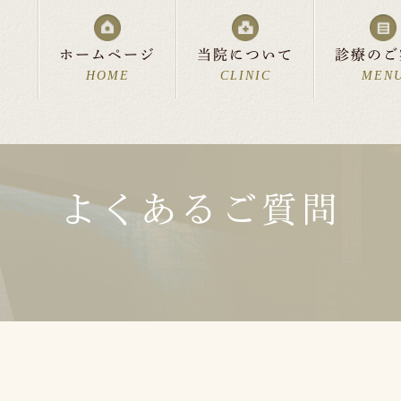
ホームページ
当院について
診療のご
HOME
CLINIC
MEN
よくあるご質問
流れ
科
診療時間・アクセス
美容皮膚科
費用について
中絶について
リンク集
よくあるご質問
お父さ
新着情
スペシャルサポート
分娩室「cocoon」